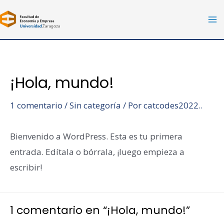
Ir
al
Ma
contenido
Me
¡Hola, mundo!
1 comentario
/
Sin categoría
/ Por
catcodes2022..
Bienvenido a WordPress. Esta es tu primera
entrada. Edítala o bórrala, ¡luego empieza a
escribir!
1 comentario en “¡Hola, mundo!”