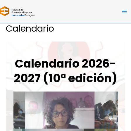
Ir
al
Ma
contenido
Calendario
Me
Calendario 2026-
2027 (10ª edición)